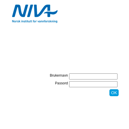
Brukernavn
Passord